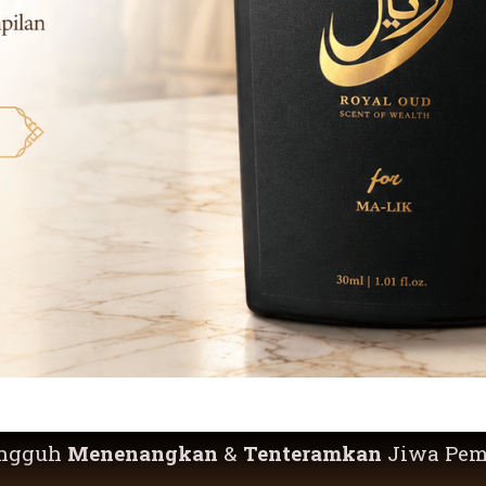
ungguh
Menenangkan
&
Tenteramkan
Jiwa Pem