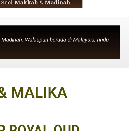
 Suci
Makkah
&
Madinah
.
Madinah. Walaupun berada di Malaysia, rindu
 & MALIKA
R ROYAL OUD