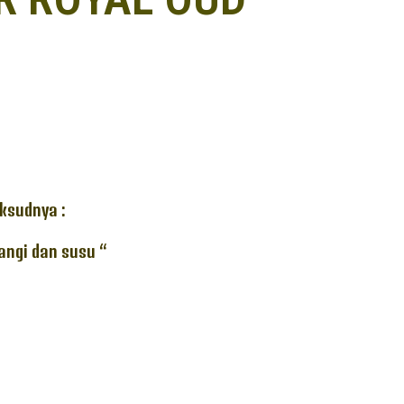
ksudnya :
angi dan susu “